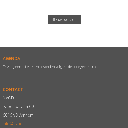
Nieuwsoverzicht
AGENDA
Er zijn geen activiteiten gevonden volgens de opgegeven criteria
CONTACT
NVOD
Papendallaan 60
6816 VD Arnhem
ofni
@nvod.nl