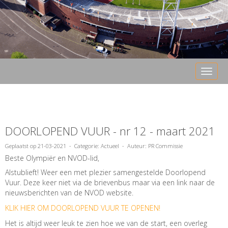
Toggle 
DOORLOPEND VUUR - nr 12 - maart 2021
Geplaatst op 21-03-2021 - Categorie: Actueel - Auteur:
PR Commissie
Beste Olympiër en NVOD-lid,
Alstublieft! Weer een met plezier samengestelde Doorlopend
Vuur. Deze keer niet via de brievenbus maar via een link naar de
nieuwsberichten van de NVOD website.
KLIK HIER OM DOORLOPEND VUUR TE OPENEN!
Het is altijd weer leuk te zien hoe we van de start, een overleg